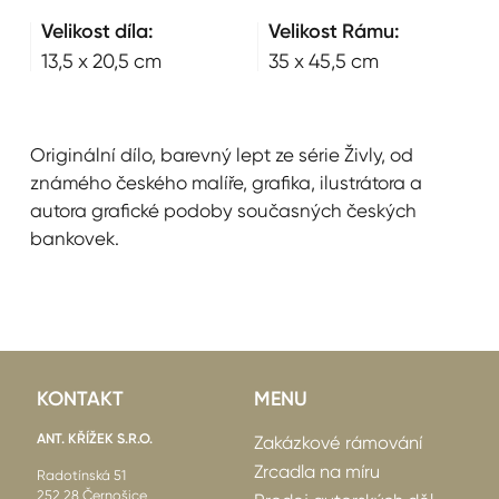
Velikost díla:
Velikost Rámu:
13,5 x 20,5 cm
35 x 45,5 cm
Originální dílo, barevný lept ze série Živly, od
známého českého malíře, grafika, ilustrátora a
autora grafické podoby současných českých
bankovek.
KONTAKT
MENU
ANT. KŘÍŽEK S.R.O.
Zakázkové rámování
Zrcadla na míru
Radotínská 51
252 28 Černošice