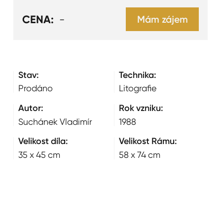
CENA:
-
Mám zájem
Stav:
Technika:
Prodáno
Litografie
Autor:
Rok vzniku:
Suchánek Vladimír
1988
Velikost díla:
Velikost Rámu:
35 x 45 cm
58 x 74 cm