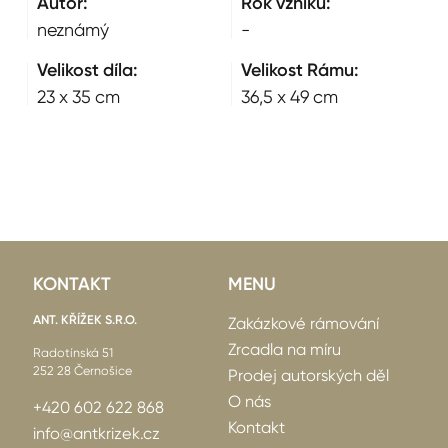
Autor:
Rok vzniku:
neznámý
-
Velikost díla:
Velikost Rámu:
23 x 35 cm
36,5 x 49 cm
KONTAKT
MENU
ANT. KŘÍŽEK S.R.O.
Zakázkové rámování
Zrcadla na míru
Radotínská 51
252 28 Černošice
Prodej autorských děl
O nás
+420 602 622 868
Kontakt
info@antkrizek.cz