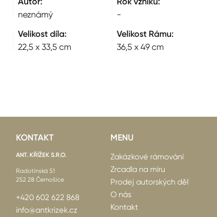
Autor:
Rok vzniku:
neznámý
-
Velikost díla:
Velikost Rámu:
22,5 x 33,5 cm
36,5 x 49 cm
KONTAKT
MENU
ANT. KŘÍŽEK S.R.O.
Zakázkové rámování
Zrcadla na míru
Radotínská 51
252 28 Černošice
Prodej autorských děl
O nás
+420 602 622 868
Kontakt
info@antkrizek.cz