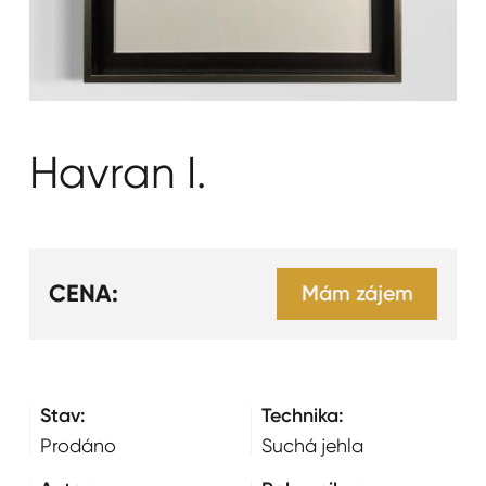
Havran I.
CENA:
Mám zájem
Stav:
Technika:
Prodáno
Suchá jehla