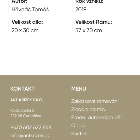
Autor:
Rok vzniku:
Hřivnáč Tomáš
2019
Velikost díla:
Velikost Rámu:
20 x 30 cm
57 x 70 cm
KONTAKT
MENU
ANT. KŘÍŽEK S.R.O.
Zakázkové rámování
Zrcadla na míru
Radotínská 51
252 28 Černošice
Prodej autorských děl
O nás
+420 602 622 868
Kontakt
info@antkrizek.cz